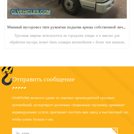
Миниый мусоровоз тяги рукоятки подъема крюка собственной личности 3cbm
Грузовик широко используется на городских улицах и в школах для
обработки мусора, может быть оснащен автомобилем с более чем ковшом,
каждый мусорный пункт для размещения ряда мусорное ведро.
Отправить сообщение
clvehicles является одним из опытных производителей грузовых
автомобилей, экспортирует различные специальные грузовики, принимает
индивидуальные услуги, приглашает посетить наш завод и выставочный зал,
чтобы узнать больше о нас.