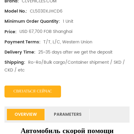
CLVEHICLES.COM
Brand:
CL5030XJHCD6
Model No.:
1 Unit
Minimum Order Quantity:
USD 67,700 FOB Shanghai
Price:
T/T, L/C, Western Union
Payment Terms:
25~35 days after we get the deposit
Delivery Time:
Ro-Ro/Bulk cargo/Container shipment / SKD /
Shipping:
CKD / etc
СВЯЗАТЬСЯ СЕЙЧАС
OVERVIEW
PARAMETERS
Автомобиль скорой помощи