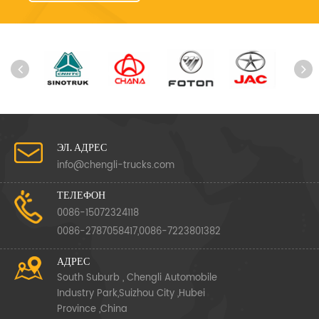
ЭЛ. АДРЕС
info@chengli-trucks.com
ТЕЛЕФОН
0086-15072324118
0086-2787058417,0086-7223801382
АДРЕС
South Suburb , Chengli Automobile
Industry Park,Suizhou City ,Hubei
Province ,China