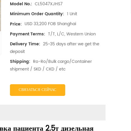
CL5047XJHS7
Model No.:
1 Unit
Minimum Order Quantity:
USD 33,200 FOB Shanghai
Price:
T/T, L/C, Western Union
Payment Terms:
25~35 days after we get the
Delivery Time:
deposit
Ro-Ro/Bulk cargo/Container
Shipping:
shipment / SKD / CKD / etc
СВЯЗАТЬСЯ СЕЙЧАС
ка пациента 2.5т дизельная