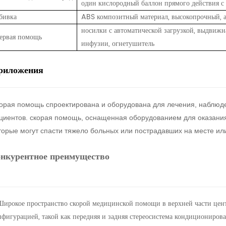
один кислородный баллон прямого действия 
бивка
ABS композитный материал, высокопрочный,
носилки с автоматической загрузкой,
выдвижная
ервая помощь
инфузии,
огнетушитель
риложения
орая помощь спроектирована и оборудована для лечения, наблюде
циентов. скорая помощь, оснащенная оборудованием для оказан
торые могут спасти тяжело больных или пострадавших на месте ил
онкурентное преимущество
 Широкое пространство скорой медицинской помощи в верхней части цен
нфигурацией, такой как передняя и задняя стереосистема кондициониров