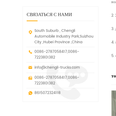
дорожно-спасательный
во
малых грузов, легковых
быстро убирается, отказ,
автомобиль. у него много
автомобилей и других
нелегальные и другие
функций, таких как подъем,
специальных транспортных
СВЯЗАТЬСЯ С НАМИ
транспортные средства.
2.
вытягивание и подъем тяги.
средств, которые допускаются
в рамках технических
параметров этого вида
3.
South Suburb , Chengli
Automobile Industry Park,Suizhou
City ,Hubei Province ,China
4.
0086-2787058417,0086-
5.
7223801382
info@chengli-trucks.com
т
0086-2787058417,0086-
7223801382
8615072324118