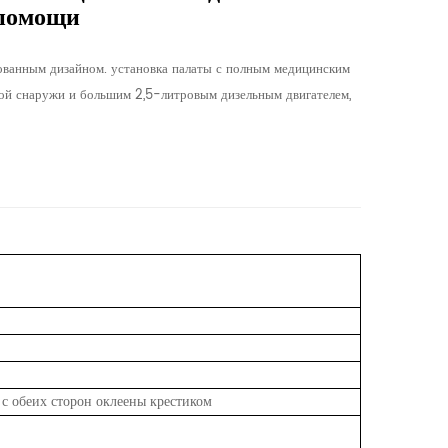
 помощи
ванным дизайном. установка палаты с полным медицинским
ой снаружи и большим 2,5-литровым дизельным двигателем,
 с обеих сторон оклеены крестиком