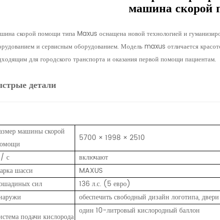
машина скорой
шина скорой помощи типа Maxus оснащена новой технологией и гуманизиро
орудованием и сервисным оборудованием. Модель maxus отличается красот
дходящим для городского транспорта и оказания первой помощи пациентам.
ыстрые детали
азмер машины скорой
5700 × 1998 × 2510
омощи
 / с
включают
арка шасси
MAXUS
ошадиных сил
136 л.с. (5 евро)
наружи
обеспечить свободный дизайн логотипа, двери
один 10-литровый кислородный баллон
истема подачи кислорода