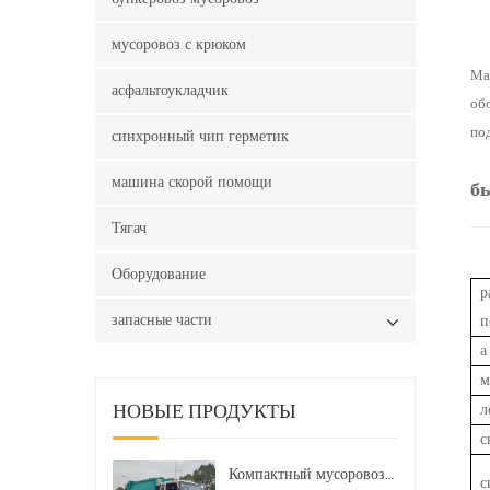
мусоровоз с крюком
Ма
асфальтоукладчик
об
по
синхронный чип герметик
машина скорой помощи
б
Тягач
Оборудование
р
запасные части
п
а
м
л
НОВЫЕ ПРОДУКТЫ
с
Компактный мусоровоз HOWO LHD 4x2 160 л.с. 12 куб. м
с