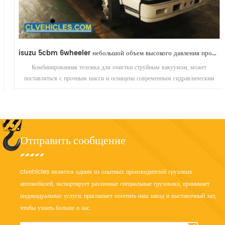
isuzu 5cbm 6wheeler небольшой объем высокого давления промышленный реактивный пылесос комбинированный грузовик
Комбинированная тележка для очистки струйным вакуумом, может
поставляться с прочным шасси и оснащена современным гидравлическим
управлением и функцией вакуумирования.
Отправить сообщение
clvehicles является одним из опытных производителей грузовых
автомобилей, экспортирует различные специальные грузовики, принимает
индивидуальные услуги, приглашает посетить наш завод и выставочный зал,
чтобы узнать больше о нас.