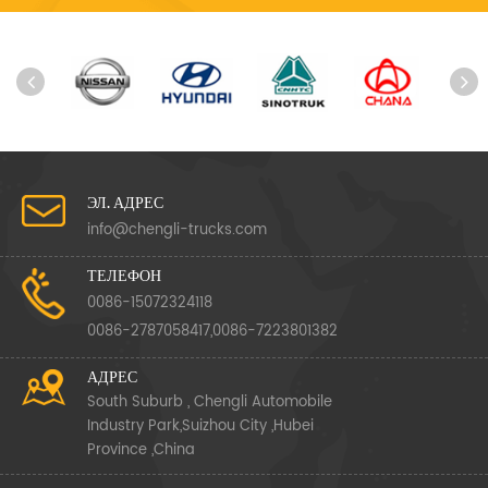
ЭЛ. АДРЕС
info@chengli-trucks.com
ТЕЛЕФОН
0086-15072324118
0086-2787058417,0086-7223801382
АДРЕС
South Suburb , Chengli Automobile
Industry Park,Suizhou City ,Hubei
Province ,China