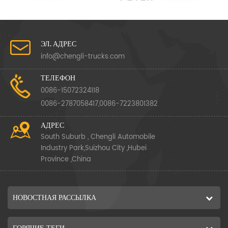
ЭЛ. АДРЕС
info@chengli-trucks.com
ТЕЛЕФОН
0086-15072324118
0086-2787058417,0086-7223801382
АДРЕС
South Suburb , Chengli Automobile
Industry Park,Suizhou City ,Hubei
Province ,China
НОВОСТНАЯ РАССЫЛКА