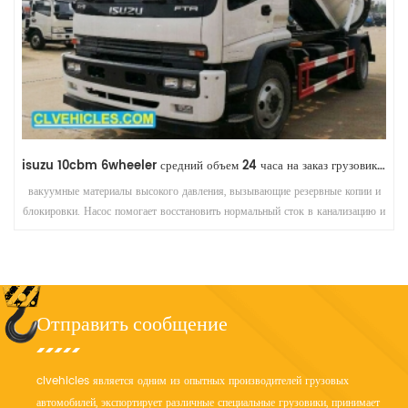
isuzu 5cbm 6wheeler из углеродистой стали небольшой вакуумный автоцистерна для сточных вод
вакуумная автоцистерна для сточных вод, задняя часть с гидравлическим
открытием и тяжелые регулируемые петли. предохранительные
гидравлические обратные клапаны с автоматической проверкой и
механическим удержанием в верхнем положении.
Отправить сообщение
clvehicles является одним из опытных производителей грузовых
автомобилей, экспортирует различные специальные грузовики, принимает