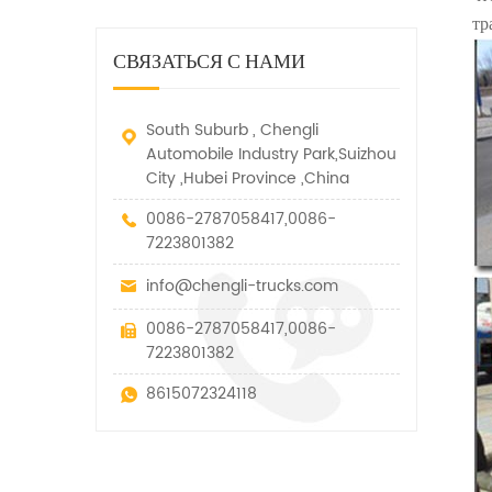
дорожно-спасательный
малых грузов, легковых
быстро убирается, отказ,
тр
автомобиль. у него много
автомобилей и других
нелегальные и другие
функций, таких как подъем,
специальных транспортных
СВЯЗАТЬСЯ С НАМИ
транспортные средства.
вытягивание и подъем тяги.
средств, которые допускаются
в рамках технических
параметров этого вида
South Suburb , Chengli
Automobile Industry Park,Suizhou
City ,Hubei Province ,China
0086-2787058417,0086-
7223801382
info@chengli-trucks.com
0086-2787058417,0086-
7223801382
8615072324118