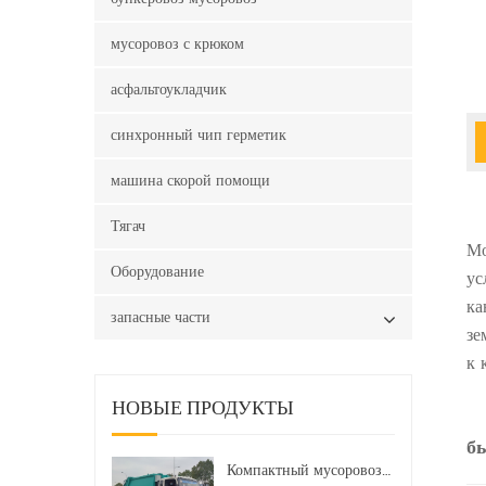
мусоровоз с крюком
асфальтоукладчик
синхронный чип герметик
машина скорой помощи
Тягач
Мо
Оборудование
ус
ка
запасные части
зе
к 
НОВЫЕ ПРОДУКТЫ
б
Компактный мусоровоз HOWO LHD 4x2 160 л.с. 12 куб. м