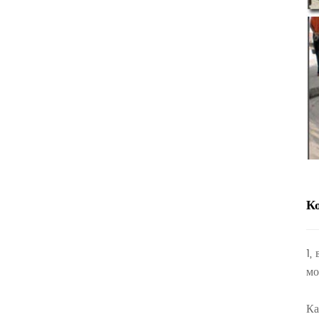
К
1,
мо
Ка