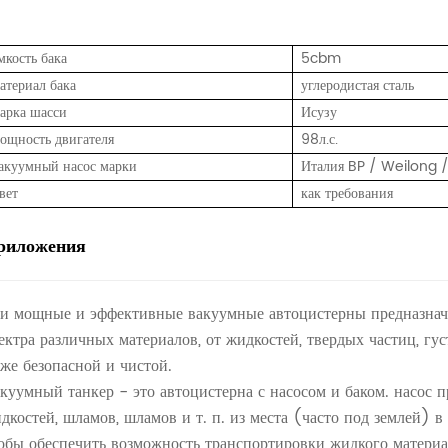
мкость бака
5cbm
атериал бака
углеродистая сталь
арка шасси
Исузу
ощность двигателя
98л.с.
акуумный насос марки
Италия BP / Weilong /
вет
как требования
риложения
и мощные и эффективные вакуумные автоцистерны предназнач
ектра различных материалов, от жидкостей, твердых частиц, гус
же безопасной и чистой.
куумный танкер - это автоцистерна с насосом и баком. насос 
дкостей, шламов, шламов и т. п. из места (часто под землей) в 
обы обеспечить возможность транспортировки жидкого материа