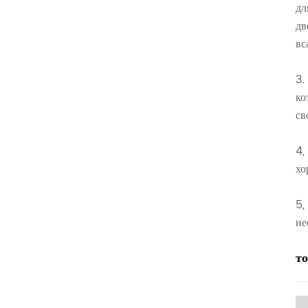
дл
дв
вс
3.
ко
св
4,
хо
5,
не
т