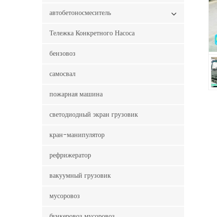
автобетоносмеситель
Тележка Конкретного Насоса
бензовоз
самосвал
пожарная машина
светодиодный экран грузовик
кран-манипулятор
рефрижератор
вакуумный грузовик
мусоровоз
бункеровоз мусоровоз