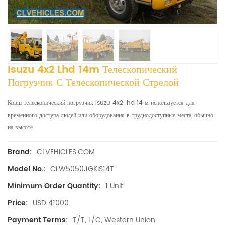
Isuzu 4x2 Lhd 14m Телескопический
Погрузчик С Телескопической Стрелой
Ковш телескопический погрузчик isuzu 4x2 lhd 14 м используется для
временного доступа людей или оборудования в труднодоступные места, обычно
на высоте
CLVEHICLES.COM
Brand:
CLW5050JGKIS14T
Model No.:
1 Unit
Minimum Order Quantity:
USD 41000
Price:
T/T, L/C, Western Union
Payment Terms: