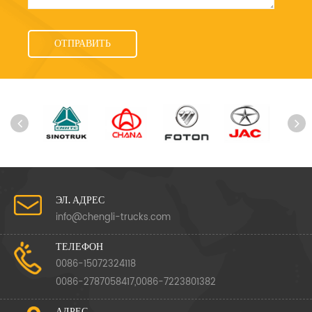
ЭЛ. АДРЕС
info@chengli-trucks.com
ТЕЛЕФОН
0086-15072324118
0086-2787058417,0086-7223801382
АДРЕС