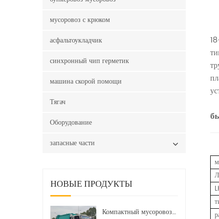
мусоровоз с крюком
18
асфальтоукладчик
ти
синхронный чип герметик
тр
пл
машина скорой помощи
ус
Тягач
б
Оборудование
запасные части
м
Л
НОВЫЕ ПРОДУКТЫ
L
т
Компактный мусоровоз HOWO LHD 4x2 160 л.с. 12 куб. м
р