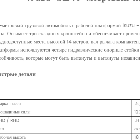
-метровый грузовой автомобиль с рабочей платформой isuzu - 
па. Он имеет три складных кронштейна и обеспечивает времен
уднодоступные места высотой 14 метров. вал рычага компактен
атформы используются четыре гидравлические опорные стойк
тойчивость, которые могут быть вытянуты и вытянуты независи
ыстрые детали
арка шасси
Ис
ошадиные силы
120
HD / RHD
LH
ип
ск
абочая высота
18