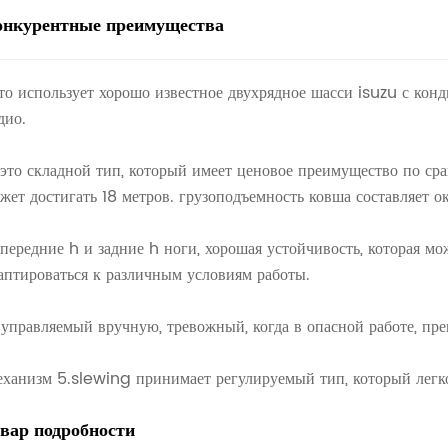
онкурентные преимущества
это использует хорошо известное двухрядное шасси isuzu с ко
дио.
 это складной тип, который имеет ценовое преимущество по ср
жет достигать 18 метров. грузоподъемность ковша составляет о
 передние h и задние h ноги, хорошая устойчивость, которая м
аптироваться к различным условиям работы.
 управляемый вручную, тревожный, когда в опасной работе, пр
ханизм 5.slewing принимает регулируемый тип, который легко
овар
подробности