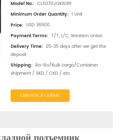
CL5070JGKIS18F
Model No.:
1 Unit
Minimum Order Quantity:
USD 36500
Price:
T/T, L/C, Western Union
Payment Terms:
25~35 days after we get the
Delivery Time:
deposit
Ro-Ro/Bulk cargo/Container
Shipping:
shipment / SKD / CKD / etc
СВЯЗАТЬСЯ СЕЙЧАС
кладной подъемник