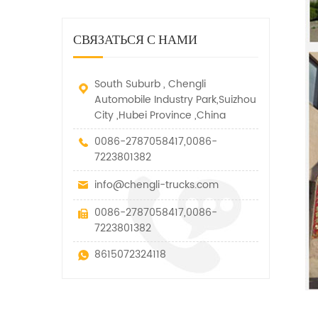
дорожно-спасательный
малых грузов, легковых
быстро убирается, отказ,
автомобиль. у него много
автомобилей и других
нелегальные и другие
функций, таких как подъем,
специальных транспортных
СВЯЗАТЬСЯ С НАМИ
транспортные средства.
вытягивание и подъем тяги.
средств, которые допускаются
в рамках технических
параметров этого вида
South Suburb , Chengli
Automobile Industry Park,Suizhou
City ,Hubei Province ,China
0086-2787058417,0086-
7223801382
info@chengli-trucks.com
0086-2787058417,0086-
7223801382
8615072324118