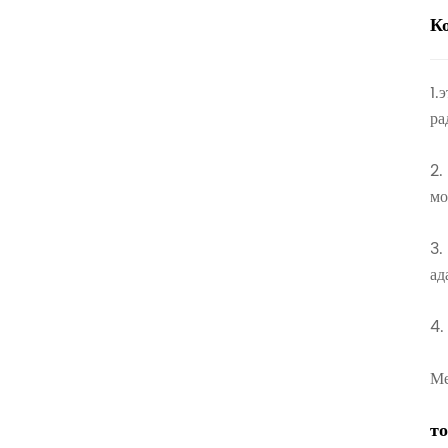
К
1.
ра
2.
мо
3.
ад
4.
Ме
т