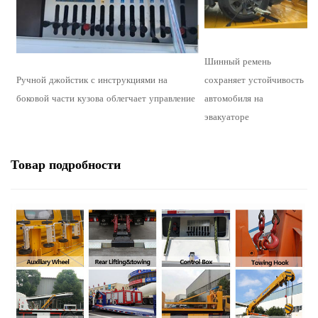
Шинный ремень
Ручной джойстик с инструкциями на
сохраняет устойчивость
боковой части кузова облегчает управление
автомобиля на
эвакуаторе
Товар
подробности