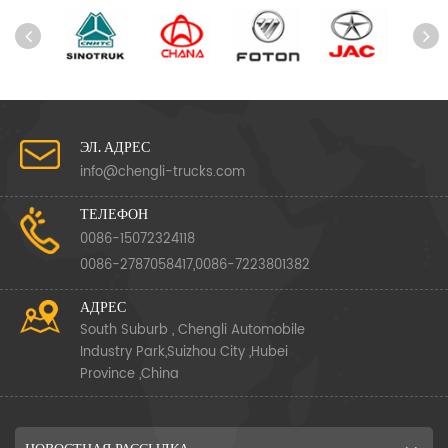
ЭЛ. АДРЕС
info@chengli-trucks.com
ТЕЛЕФОН
0086-15072324118
0086-2787058417,0086-7223801382
АДРЕС
South Suburb , Chengli Automobile
Industry Park,Suizhou City ,Hubei
Province ,China