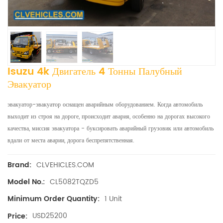
Isuzu 4k Двигатель 4 Тонны Палубный
Эвакуатор
эвакуатор-эвакуатор оснащен аварийным оборудованием. Когда автомобиль
выходит из строя на дороге, происходит авария, особенно на дорогах высокого
качества, миссия эвакуатора - буксировать аварийный грузовик или автомобиль
вдали от места аварии, дорога беспрепятственная.
CLVEHICLES.COM
Brand:
CL5082TQZD5
Model No.:
1 Unit
Minimum Order Quantity:
USD25200
Price: