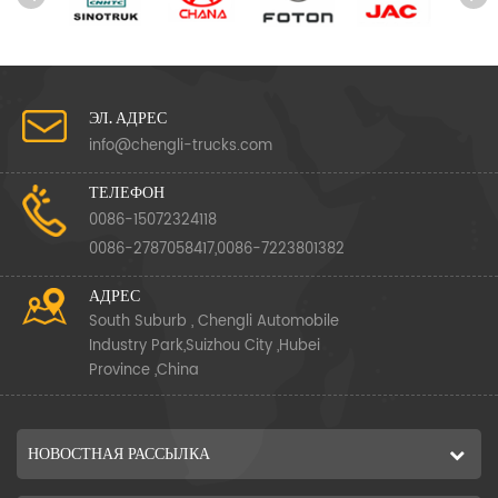
ЭЛ. АДРЕС
info@chengli-trucks.com
ТЕЛЕФОН
0086-15072324118
0086-2787058417,0086-7223801382
АДРЕС
South Suburb , Chengli Automobile
Industry Park,Suizhou City ,Hubei
Province ,China
НОВОСТНАЯ РАССЫЛКА