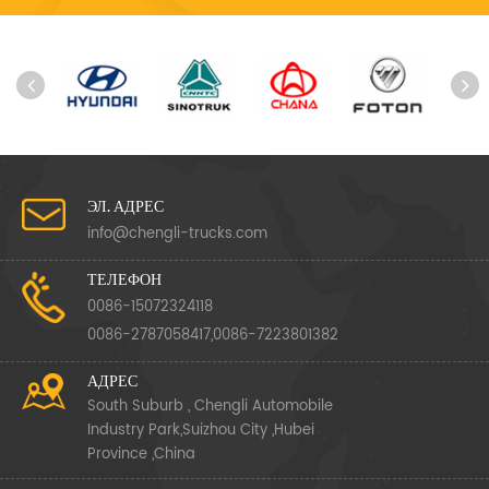
ЭЛ. АДРЕС
info@chengli-trucks.com
ТЕЛЕФОН
0086-15072324118
0086-2787058417,0086-7223801382
АДРЕС
South Suburb , Chengli Automobile
Industry Park,Suizhou City ,Hubei
Province ,China