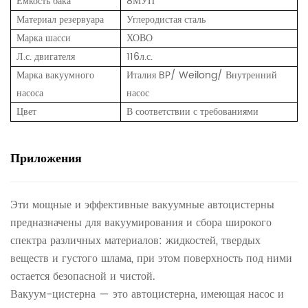
Емкость бака
8МУП
Материал резервуара
Углеродистая сталь
Марка шасси
ХОВО
Л.с. двигателя
116л.с.
Марка вакуумного
Италия BP/ Weilong/ Внутренний
насоса
насос
Цвет
В соответствии с требованиями
Приложения
Эти мощные и эффективные вакуумные автоцистерны
предназначены для вакуумирования и сбора широкого
спектра различных материалов: жидкостей, твердых
веществ и густого шлама, при этом поверхность под ними
остается безопасной и чистой.
Вакуум-цистерна — это автоцистерна, имеющая насос и