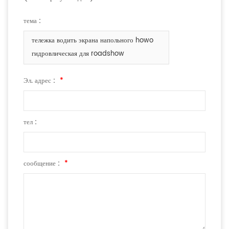
тема :
тележка водить экрана напольного howo
гидровлическая для roadshow
Эл. адрес :
*
тел :
сообщение :
*