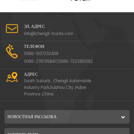
ЭЛ. АДРЕС
info@chengli-trucks.com
ТЕЛЕФОН
0086-15072324118
0086-2787058417,0086-7223801382
АДРЕС
South Suburb , Chengli Automobile
Industry Park,Suizhou City ,Hubei
Province ,China
НОВОСТНАЯ РАССЫЛКА