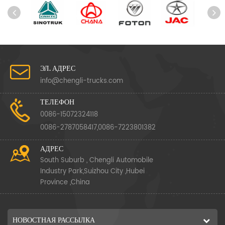
ЭЛ. АДРЕС
info@chengli-trucks.com
ТЕЛЕФОН
0086-15072324118
0086-2787058417,0086-7223801382
АДРЕС
South Suburb , Chengli Automobile
Industry Park,Suizhou City ,Hubei
Province ,China
НОВОСТНАЯ РАССЫЛКА