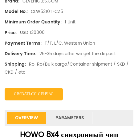
CLVEHICLES.COM
Brand:
CLW5310TFCZ5
Model No.:
1 Unit
Minimum Order Quantity:
USD 130000
Price:
T/T, L/C, Western Union
Payment Terms:
25~35 days after we get the deposit
Delivery Time:
Ro-Ro/Bulk cargo/Container shipment / SKD /
Shipping:
CKD / etc
СВЯЗАТЬСЯ СЕЙЧАС
OVERVIEW
PARAMETERS
HOWO 8x4 синхронный чип