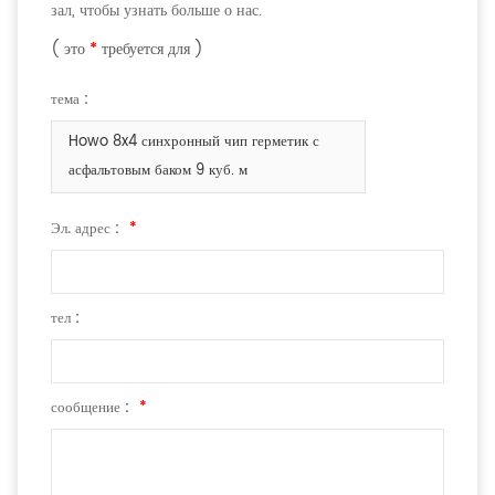
зал, чтобы узнать больше о нас.
( это
*
требуется для )
тема :
Howo 8x4 синхронный чип герметик с
асфальтовым баком 9 куб. м
Эл. адрес :
*
тел :
сообщение :
*