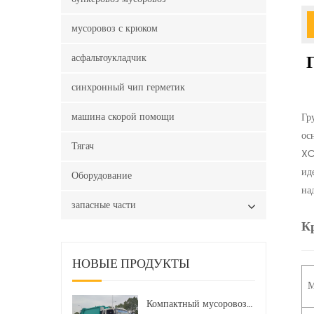
мусоровоз с крюком
асфальтоукладчик
синхронный чип герметик
машина скорой помощи
Гр
ос
Тягач
XC
ид
Оборудование
на
запасные части
Кр
НОВЫЕ ПРОДУКТЫ
М
Компактный мусоровоз HOWO LHD 4x2 160 л.с. 12 куб. м