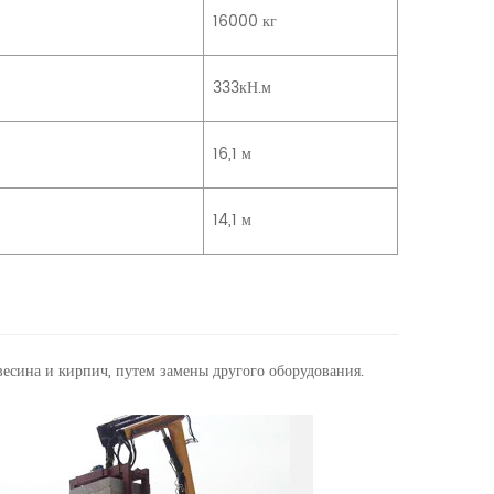
16000 кг
333кН.м
16,1 м
14,1 м
весина и кирпич, путем замены другого оборудования.