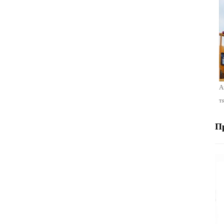
А
т
П