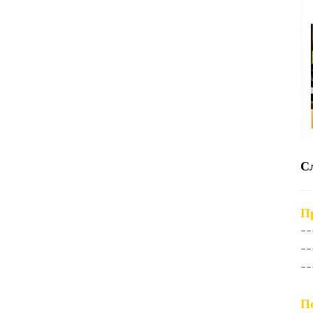
С
П
--
--
--
П