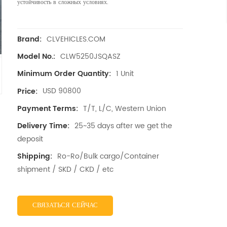
устойчивость в сложных условиях.
CLVEHICLES.COM
Brand:
CLW5250JSQASZ
Model No.:
1 Unit
Minimum Order Quantity:
USD 90800
Price:
T/T, L/C, Western Union
Payment Terms:
25~35 days after we get the
Delivery Time:
deposit
Ro-Ro/Bulk cargo/Container
Shipping:
shipment / SKD / CKD / etc
СВЯЗАТЬСЯ СЕЙЧАС