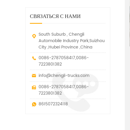
дорожно-спасательный
малых грузов, легковых
быстро убирается, отказ,
автомобиль. у него много
автомобилей и других
нелегальные и другие
функций, таких как подъем,
специальных транспортных
СВЯЗАТЬСЯ С НАМИ
транспортные средства.
вытягивание и подъем тяги.
средств, которые допускаются
в рамках технических
параметров этого вида
South Suburb , Chengli
Automobile Industry Park,Suizhou
City ,Hubei Province ,China
0086-2787058417,0086-
7223801382
info@chengli-trucks.com
0086-2787058417,0086-
7223801382
8615072324118