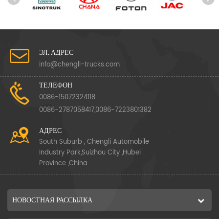
ЭЛ. АДРЕС
info@chengli-trucks.com
ТЕЛЕФОН
0086-15072324118
0086-2787058417,0086-7223801382
АДРЕС
South Suburb , Chengli Automobile
Industry Park,Suizhou City ,Hubei
Province ,China
НОВОСТНАЯ РАССЫЛКА