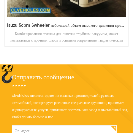
isuzu 10cbm 6wheeler средний объем 24 часа на заказ грузовик для мойки слива
вакуумные материалы высокого давления, вызывающие резервные копии и
блокировки. Насос помогает восстановить нормальный сток в канализацию и
собирать сточные воды для очистки и утилизации.
Отправить сообщение
clvehicles является одним из опытных производителей грузовых
автомобилей, экспортирует различные специальные грузовики, принимает
индивидуальные услуги, приглашает посетить наш завод и выставочный зал,
чтобы узнать больше о нас.