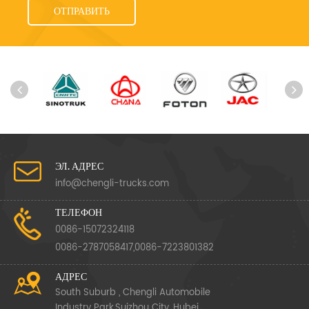
ЭЛ. АДРЕС
info@chengli-trucks.com
ТЕЛЕФОН
0086-15072324118
0086-2787058417,0086-7223801382
АДРЕС
South Suburb , Chengli Automobile
Industry Park,Suizhou City ,Hubei