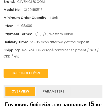
CLVEHICLES.COM
Brand:
CL20190515
Model No.:
1 Unit
Minimum Order Quantity:
USD36400
Price:
T/T, L/C, Western Union
Payment Terms:
25~35 days after we get the deposit
Delivery Time:
Ro-Ro/Bulk cargo/Container shipment / SKD /
Shipping:
CKD / etc
СВЯЗАТЬСЯ СЕЙЧАС
OVERVIEW
PARAMETERS
Грузовик бобтейл для заправки 15 кг