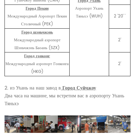
Гуанчжоу Байюнь (CAN)
Город Ухань
Город Пекин
Аэропорт Ухань
Международный Аэропорт Пекин
Тяньхэ (WUH)
2 '20' '
Столичный (PEK)
Город шэньчжэнь
Международный аэропорт
2'
Шэньчжэнь Баоань (SZX)
Город гонконг
Международный аэропорт Гонконга
2'
(HKG)
2. из Ухань на наш завод в
Город Суйчжоу
Два часа на машине, мы встретим вас в аэропорту Ухань
Тяньхэ