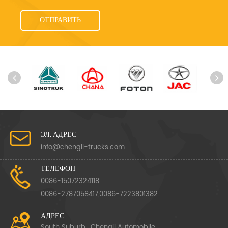
ЭЛ. АДРЕС
info@chengli-trucks.com
ТЕЛЕФОН
0086-15072324118
0086-2787058417,0086-7223801382
АДРЕС
South Suburb , Chengli Automobile