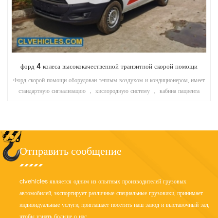
форд 4 колеса высококачественной транзитной скорой помощи
Форд скорой помощи оборудован теплым воздухом и кондиционером, имеет
стандартную сигнализацию ， кислородную систему ， кабина пациента
установит медицинский пол из кожи
Отправить сообщение
clvehicles является одним из опытных производителей грузовых
автомобилей, экспортирует различные специальные грузовики, принимает
индивидуальные услуги, приглашает посетить наш завод и выставочный зал,
чтобы узнать больше о нас.