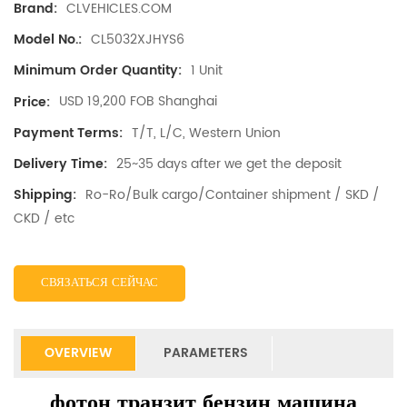
CLVEHICLES.COM
Brand:
CL5032XJHYS6
Model No.:
1 Unit
Minimum Order Quantity:
USD 19,200 FOB Shanghai
Price:
T/T, L/C, Western Union
Payment Terms:
25~35 days after we get the deposit
Delivery Time:
Ro-Ro/Bulk cargo/Container shipment / SKD /
Shipping:
CKD / etc
СВЯЗАТЬСЯ СЕЙЧАС
OVERVIEW
PARAMETERS
фотон транзит бензин машина