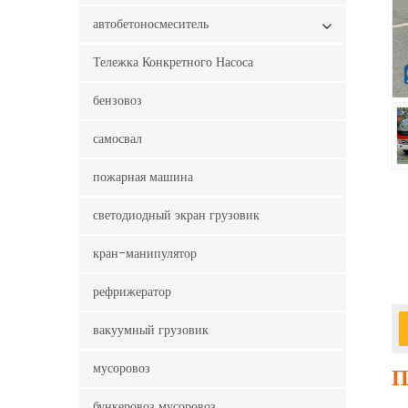
автобетоносмеситель
Тележка Конкретного Насоса
бензовоз
самосвал
пожарная машина
светодиодный экран грузовик
кран-манипулятор
рефрижератор
вакуумный грузовик
мусоровоз
П
бункеровоз мусоровоз