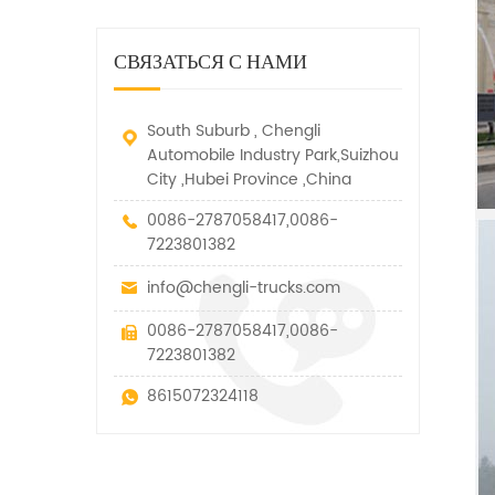
дорожно-спасательный
малых грузов, легковых
быстро убирается, отказ,
автомобиль. у него много
автомобилей и других
нелегальные и другие
функций, таких как подъем,
специальных транспортных
СВЯЗАТЬСЯ С НАМИ
транспортные средства.
вытягивание и подъем тяги.
средств, которые допускаются
в рамках технических
параметров этого вида
South Suburb , Chengli
Automobile Industry Park,Suizhou
City ,Hubei Province ,China
0086-2787058417,0086-
7223801382
info@chengli-trucks.com
0086-2787058417,0086-
7223801382
8615072324118