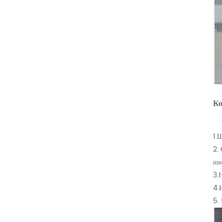
Ко
1.
2.
ин
3.
4.
5.