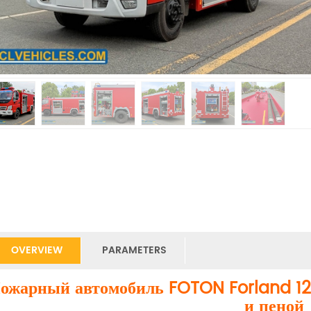
OVERVIEW
PARAMETERS
ожарный автомобиль FOTON Forland 120
и пеной