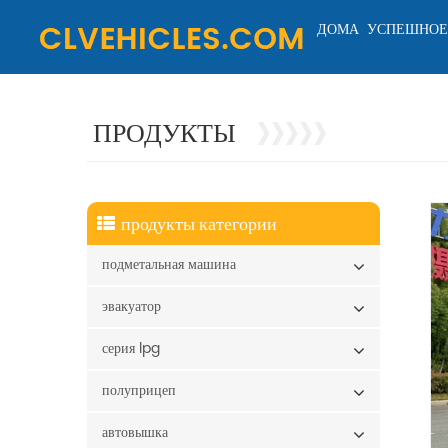
ДОМА
УСПЕШНОЕ
ПРОДУКТЫ
продукты категории
подметальная машина
эвакуатор
серия lpg
полуприцеп
автовышка