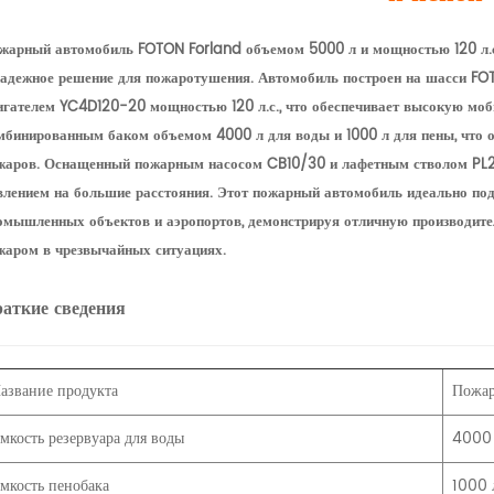
жарный автомобиль FOTON Forland объемом 5000 л и мощностью 120 л.с.
надежное решение для пожаротушения. Автомобиль построен на шасси F
игателем YC4D120-20 мощностью 120 л.с., что обеспечивает высокую моб
мбинированным баком объемом 4000 л для воды и 1000 л для пены, что 
жаров. Оснащенный пожарным насосом CB10/30 и лафетным стволом PL24
влением на большие расстояния. Этот пожарный автомобиль идеально по
омышленных объектов и аэропортов, демонстрируя отличную производител
жаром в чрезвычайных ситуациях.
аткие сведения
азвание продукта
Пожа
мкость резервуара для воды
4000
мкость пенобака
1000 