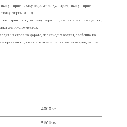
вакуатором, эвакуатором-эвакуатором, эвакуатором,
эвакуатором и т. д.
ика. крюк, лебедка эвакуатора, подъемник колеса эвакуатора,
ящики для инструментов.
дит из строя на дороге, происходит авария, особенно на
неисправный грузовик или автомобиль с места аварии, чтобы
4000 кг
5600мм