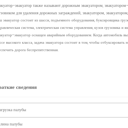
акуатор-эвакуатор также называют дорожным эвакуатором, эвакуатором-э
узовиком для удаления дорожных заграждений, эвакуатором, эвакуатором, 
 эвакуатор состоит из шасси, подъемного оборудования, буксировщика грузов
равлическая система, электрическая система управления, кузов грузовика и 
акуатор-эвакуатор оснащен аварийным оборудованием. Когда автомобиль выхо
се высокого класса, задача эвакуатора состоит в том, чтобы отбуксировать 
еспечить дорога беспрепятственная.
аткие сведения
агрузка палубы
лина палубы