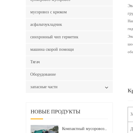
Эв
мусоровоз с крюком
гр
Наш
асфальтоукладчик
гид
синхронный чип герметик
Эв
шос
машина скорой помощи
об
Тягач
Оборудование
запасные части
Кр
НОВЫЕ ПРОДУКТЫ
З
Компактный мусоровоз HOWO LHD 4x2 160 л.с. 12 куб. м
Д