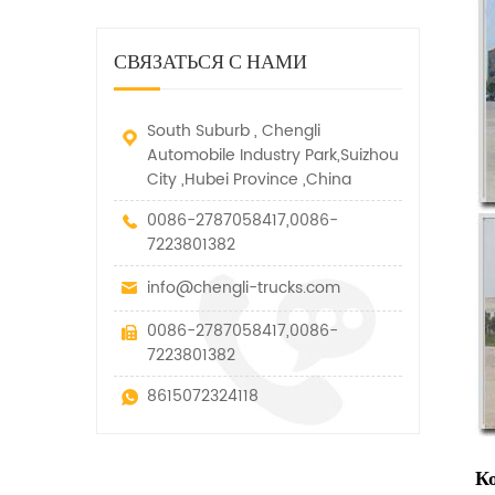
дорожно-спасательный
малых грузов, легковых
быстро убирается, отказ,
автомобиль. у него много
автомобилей и других
нелегальные и другие
функций, таких как подъем,
специальных транспортных
СВЯЗАТЬСЯ С НАМИ
транспортные средства.
вытягивание и подъем тяги.
средств, которые допускаются
в рамках технических
параметров этого вида
South Suburb , Chengli
Automobile Industry Park,Suizhou
City ,Hubei Province ,China
0086-2787058417,0086-
7223801382
info@chengli-trucks.com
0086-2787058417,0086-
7223801382
8615072324118
К