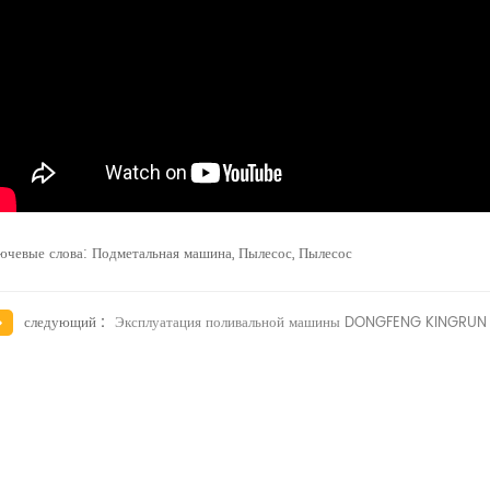
ючевые слова: Подметальная машина, Пылесос, Пылесос
следующий :
Эксплуатация поливальной машины DONGFENG KINGRUN