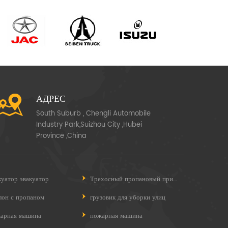
АДРЕС
South Suburb , Chengli Automobile
Industry Park,Suizhou City ,Hubei
Province ,China
куатор эвакуатор
Трехосный пропановый прицеп
лон с пропаном
грузовик для уборки улиц
арная машина
пожарная машина