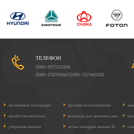
ТЕЛЕФОН
0086-15072324118
0086-2787058417,0086-7223801382
пропановый полуприцеп
грузовик бетономешалки
эва
автобетоносмеситель
резервуар для хранения сжиженного нефтяного газа
бал
уборочная машина
легкая пожарная машина ISUZU
пож