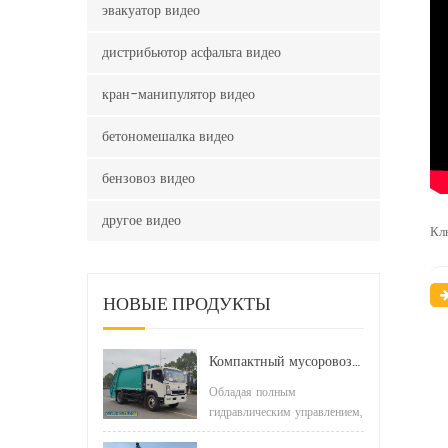
эвакуатор видео
дистрибьютор асфальта видео
кран-манипулятор видео
бетономешалка видео
бензовоз видео
другое видео
Кл
НОВЫЕ ПРОДУКТЫ
Компактный мусоровоз HOWO LHD 4x2 160 л.с. 12 куб. м
Обладая полным
гидравлическим управлением,
он включает в себя обратный