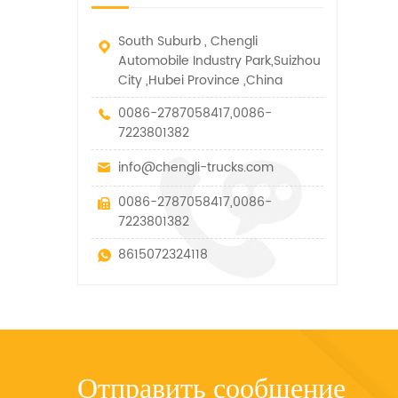
в рамках технических
параметров этого вида
South Suburb , Chengli
Automobile Industry Park,Suizhou
City ,Hubei Province ,China
0086-2787058417,0086-
7223801382
info@chengli-trucks.com
0086-2787058417,0086-
7223801382
8615072324118
Отправить сообщение