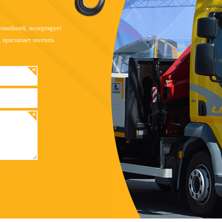
омобилей, экспортирует
 приглашает посетить