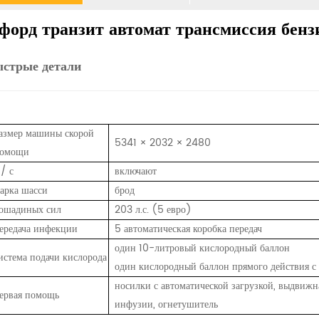
форд транзит автомат трансмиссия бен
ыстрые детали
азмер машины скорой
5341 × 2032 × 2480
омощи
 / с
включают
арка шасси
брод
ошадиных сил
203 л.с. (5 евро)
ередача инфекции
5
автоматическая коробка передач
один 10-литровый кислородный баллон
истема подачи кислорода
один кислородный баллон прямого действия 
носилки с автоматической загрузкой,
выдвижная
ервая помощь
инфузии,
огнетушитель