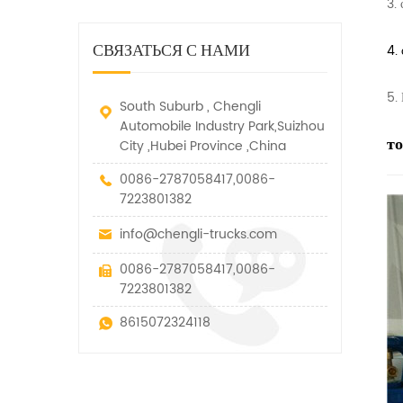
дорожно-спасательный
3.
малых грузов, легковых
быстро убирается, отказ,
автомобиль. у него много
автомобилей и других
нелегальные и другие
функций, таких как подъем,
специальных транспортных
СВЯЗАТЬСЯ С НАМИ
транспортные средства.
4.
вытягивание и подъем тяги.
средств, которые допускаются
в рамках технических
5.
параметров этого вида
South Suburb , Chengli
Automobile Industry Park,Suizhou
т
City ,Hubei Province ,China
0086-2787058417,0086-
7223801382
info@chengli-trucks.com
0086-2787058417,0086-
7223801382
8615072324118