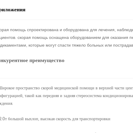
риложения
орая помощь спроектирована и оборудована для лечения, наблюде
циентов. скорая помощь оснащена оборудованием для оказания 
дикаментами, которые могут спасти тяжело больных или пострадав
онкурентное преимущество
 Широкое пространство скорой медицинской помощи в верхней части цен
нфигурацией, такой как передняя и задняя стереосистема кондициониров
ждения.
 2.0т большой выхлоп, высокая скорость для транспортировки