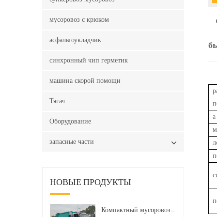
мусоровоз с крюком
асфальтоукладчик
б
синхронный чип герметик
машина скорой помощи
р
Тягач
п
а
Оборудование
м
запасные части
л
п
с
НОВЫЕ ПРОДУКТЫ
п
Компактный мусоровоз HOWO LHD 4x2 160 л.с. 12 куб. м