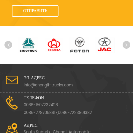
ЭЛ. АДРЕС
info@chengli-trucks.com
ТЕЛЕФОН
0086-15072324118
0086-2787058417,0086-7223801382
АДРЕС
South Suburb , Chengli Automobile