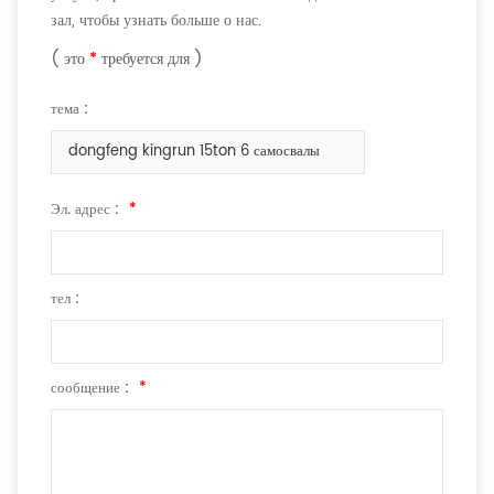
зал, чтобы узнать больше о нас.
( это
*
требуется для )
тема :
dongfeng kingrun 15ton 6 самосвалы
Эл. адрес :
*
тел :
сообщение :
*