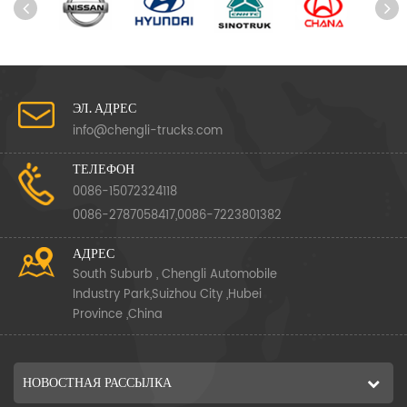
ЭЛ. АДРЕС
info@chengli-trucks.com
ТЕЛЕФОН
0086-15072324118
0086-2787058417,0086-7223801382
АДРЕС
South Suburb , Chengli Automobile
Industry Park,Suizhou City ,Hubei
Province ,China
НОВОСТНАЯ РАССЫЛКА