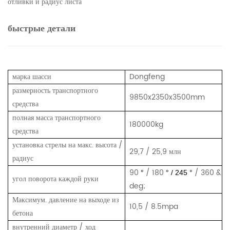
отливки и радиус листа
быстрые детали
марка шасси
Dongfeng
размерность транспортного
9850x2350x3500mm
средства
полная масса транспортного
180000kg
средства
установка стрелы на макс. высота /
29,7 / 25,9 млн
радиус
90
/ 180
/ 360 &
°
° / 245 °
угол поворота каждой руки
deg;
Максимум. давление на выходе из
10,5 / 8.5mpa
бетона
внутренний диаметр / ход