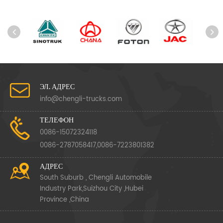
ЭЛ. АДРЕС
info@chengli-trucks.com
ТЕЛЕФОН
0086-15072324118
0086-2787058417,0086-7223801382
АДРЕС
South Suburb , Chengli Automobile
Industry Park,Suizhou City ,Hubei
Province ,China