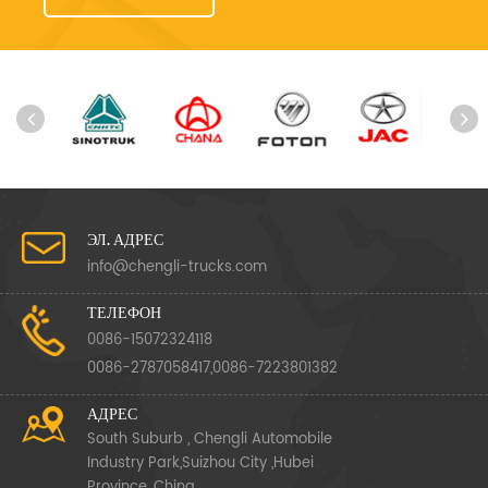
ЭЛ. АДРЕС
info@chengli-trucks.com
ТЕЛЕФОН
0086-15072324118
0086-2787058417,0086-7223801382
АДРЕС
South Suburb , Chengli Automobile
Industry Park,Suizhou City ,Hubei
Province ,China