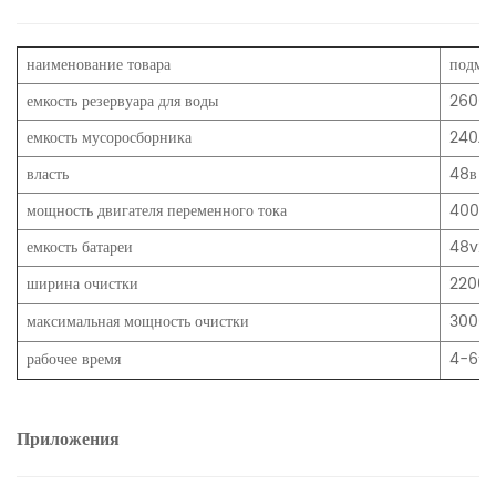
наименование товара
подме
емкость резервуара для воды
2600л
емкость мусоросборника
240л
власть
48в
мощность двигателя переменного тока
4000 
емкость батареи
48v2
ширина очистки
2200
максимальная мощность очистки
3000
рабочее время
4-6ч
Приложения