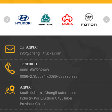
ЭЛ. АДРЕС
info@chengli-trucks.com
ТЕЛЕФОН
0086-15072324118
0086-2787058417,0086-7223801382
АДРЕС
South Suburb , Chengli Automobile
Industry Park,Suizhou City ,Hubei
Province ,China