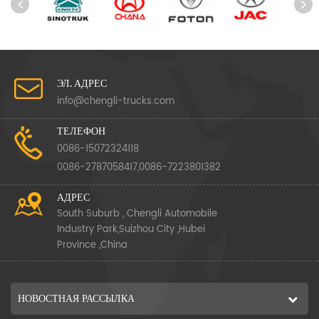
ЭЛ. АДРЕС
info@chengli-trucks.com
ТЕЛЕФОН
0086-15072324118
0086-2787058417,0086-7223801382
АДРЕС
South Suburb , Chengli Automobile
Industry Park,Suizhou City ,Hubei
Province ,China
НОВОСТНАЯ РАССЫЛКА