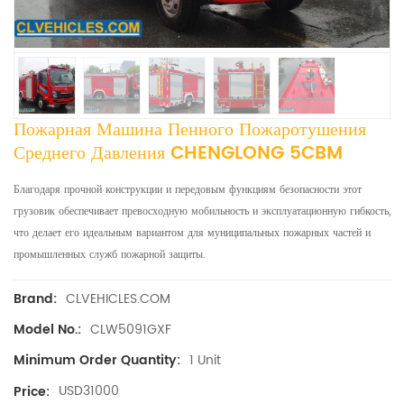
Пожарная Машина Пенного Пожаротушения
Среднего Давления CHENGLONG 5CBM
Благодаря прочной конструкции и передовым функциям безопасности этот
грузовик обеспечивает превосходную мобильность и эксплуатационную гибкость,
что делает его идеальным вариантом для муниципальных пожарных частей и
промышленных служб пожарной защиты.
CLVEHICLES.COM
Brand:
CLW5091GXF
Model No.:
1 Unit
Minimum Order Quantity:
USD31000
Price: