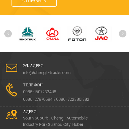
ЭЛ. АДРЕС
info@chengli-trucks.com
ТЕЛЕФОН
0086-15072324118
0086-2787058417,0086-7223801382
АДРЕС
South Suburb , Chengli Automobile
Industry Park,Suizhou City ,Hubei