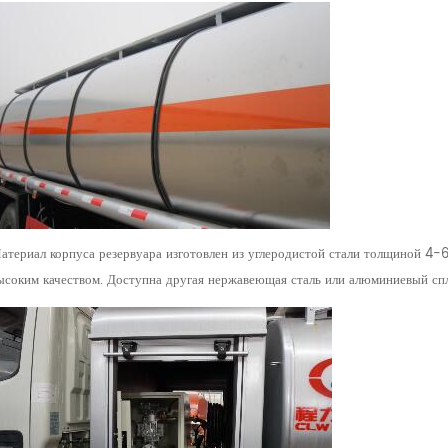
атериал корпуса резервуара изготовлен из углеродистой стали толщиной 4-6
ысоким качеством. Доступна другая нержавеющая сталь или алюминиевый спл