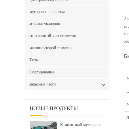
мусоровоз с крюком
Ав
асфальтоукладчик
ев
тр
синхронный чип герметик
об
машина скорой помощи
Б
Тягач
Оборудование
М
запасные части
Е
М
НОВЫЕ ПРОДУКТЫ
Л
Компактный мусоровоз HOWO LHD 4x2 160 л.с. 12 куб. м