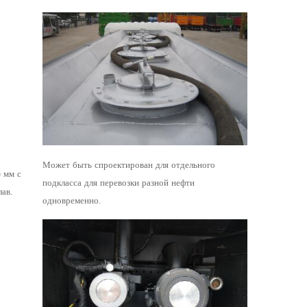
Может быть спроектирован для отдельного
 мм с
подкласса для перевозки разной нефти
ав.
одновременно.