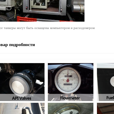
се танкеры могут быть оснащены компьютером и расходомером
овар
подробности