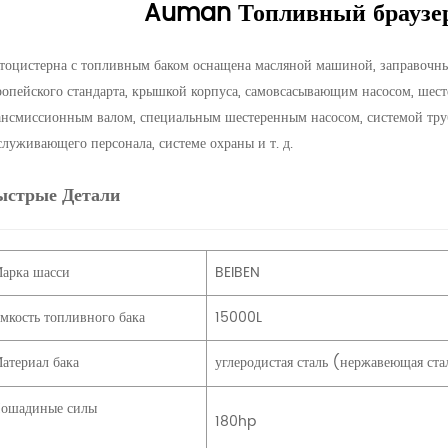
Auman Топливный браузер
тоцистерна с топливным баком оснащена масляной машиной, заправочны
ропейского стандарта, крышкой корпуса, самовсасывающим насосом, ше
ансмиссионным валом, специальным шестеренным насосом, системой труб
служивающего персонала, системе охраны и т. д.
ыстрые Детали
арка шасси
BEIBEN
мкость топливного бака
15000L
атериал бака
углеродистая сталь (нержавеющая ст
ошадиные силы
180hp