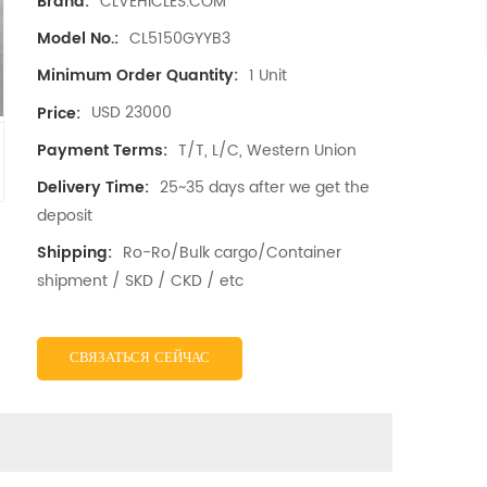
CLVEHICLES.COM
Brand:
CL5150GYYB3
Model No.:
1 Unit
Minimum Order Quantity:
USD 23000
Price:
T/T, L/C, Western Union
Payment Terms:
25~35 days after we get the
Delivery Time:
deposit
Ro-Ro/Bulk cargo/Container
Shipping:
shipment / SKD / CKD / etc
СВЯЗАТЬСЯ СЕЙЧАС