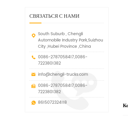
дорожно-спасательный
малых грузов, легковых
быстро убирается, отказ,
автомобиль. у него много
автомобилей и других
нелегальные и другие
функций, таких как подъем,
специальных транспортных
СВЯЗАТЬСЯ С НАМИ
транспортные средства.
вытягивание и подъем тяги.
средств, которые допускаются
в рамках технических
параметров этого вида
South Suburb , Chengli
Automobile Industry Park,Suizhou
City ,Hubei Province ,China
0086-2787058417,0086-
7223801382
info@chengli-trucks.com
0086-2787058417,0086-
7223801382
8615072324118
К