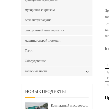
мусоровоз с крюком
Пр
то
асфальтоукладчик
ци
за
синхронный чип герметик
за
машина скорой помощи
Б
Тягач
Оборудование
Т
запасные части
д
Г
о
НОВЫЕ ПРОДУКТЫ
П
Компактный мусоровоз HOWO LHD 4x2 160 л.с. 12 куб. м