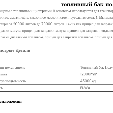
топливный бак по
ицепы с топливными цистернами В основном используются для транспор
пливо, сырая нефть, смазочное масло и каменноугольная смола). Мы мо
стерн от 20000 литров до 70000 литров. Таких как прицеп для заправк
правки мазута, прицеп для заправки мазута, прицеп для заправки жидким
правки дизельным топливом, прицеп для заправки топливом, прицеп для з
ыстрые Детали
ип полуприцепа
Топливный бак Полу
лина
12000mm
рузоподъемность
45000kg
сь
FUWA
риложения