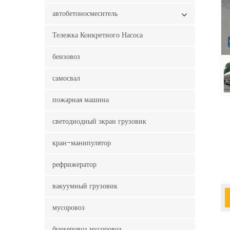
автобетоносмеситель
Тележка Конкретного Насоса
бензовоз
самосвал
пожарная машина
светодиодный экран грузовик
кран-манипулятор
рефрижератор
вакуумный грузовик
мусоровоз
бункеровоз мусоровоз