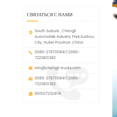
дорожно-спасательный
малых грузов, легковых
быстро убирается, отказ,
автомобиль. у него много
автомобилей и других
нелегальные и другие
функций, таких как подъем,
специальных транспортных
СВЯЗАТЬСЯ С НАМИ
транспортные средства.
вытягивание и подъем тяги.
средств, которые допускаются
в рамках технических
параметров этого вида
South Suburb , Chengli
Automobile Industry Park,Suizhou
City ,Hubei Province ,China
0086-2787058417,0086-
7223801382
info@chengli-trucks.com
0086-2787058417,0086-
7223801382
8615072324118