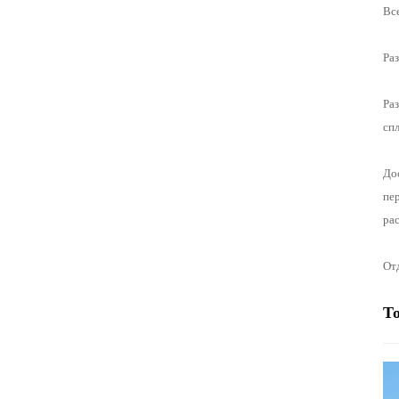
Вс
Ра
Ра
спл
Дос
пер
ра
От
Т