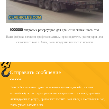
1000000 литровых резервуаров для хранения сжиженного газа
Наша фабрика является профессиональным производителем резервуаров для
сжиженного газа в Китае, наши продукты полностью прошли
международную систему качества iso9001-2000 и 3c-аутентификацию. У
нас самый большой в мире прицеп для сжиженного нефтяного газа,
действительный объем составляет 58,5 кубометров в минуту, низкие
транспортные расходы, большая прибыль
Отправить сообщение
clvehicles является одним из опытных производителей грузовых
автомобилей, экспортирует различные специальные грузовики, принимает
индивидуальные услуги, приглашает посетить наш завод и выставочный зал,
чтобы узнать больше о нас.