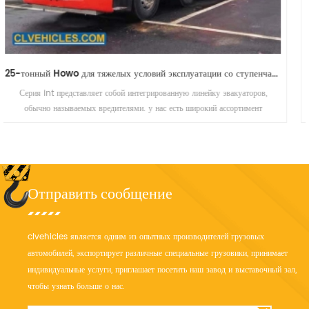
25-тонная мощная интегрированная линия Howo для эвакуационных грузовиков
эвакуатор называется дорожным эвакуатором, также известным как
дорожно-спасательный автомобиль. у него много функций, таких как
подъем, вытягивание и подъем тяги.
Отправить сообщение
clvehicles является одним из опытных производителей грузовых
автомобилей, экспортирует различные специальные грузовики, принимает
индивидуальные услуги, приглашает посетить наш завод и выставочный зал,
чтобы узнать больше о нас.