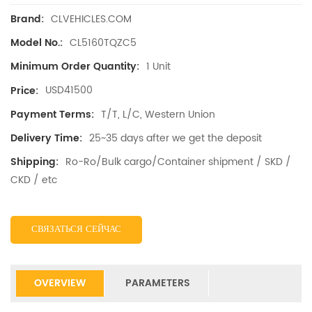
CLVEHICLES.COM
Brand:
CL5160TQZC5
Model No.:
1 Unit
Minimum Order Quantity:
USD41500
Price:
T/T, L/C, Western Union
Payment Terms:
25~35 days after we get the deposit
Delivery Time:
Ro-Ro/Bulk cargo/Container shipment / SKD /
Shipping:
CKD / etc
СВЯЗАТЬСЯ СЕЙЧАС
OVERVIEW
PARAMETERS