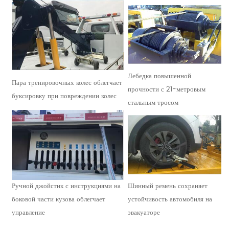
Лебедка повышенной
Пара тренировочных колес облегчает
прочности с 21-метровым
буксировку при повреждении колес
стальным тросом
Ручной джойстик с инструкциями на
Шинный ремень сохраняет
боковой части кузова облегчает
устойчивость автомобиля на
управление
эвакуаторе