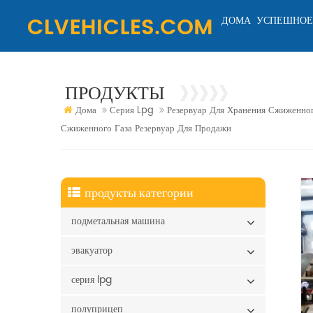
ДОМА
УСПЕШНОЕ
ПРОДУКТЫ
Дома
Серия Lpg
Резервуар Для Хранения Сжиженног
Сжиженного Газа Резервуар Для Продажи
продукты категории
подметальная машина
эвакуатор
серия lpg
полуприцеп