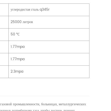
углеродистая сталь q345r
25000 литров
50 ℃
1.77mpa
1.77mpa
2.3mpa
 газовой промышленности, больницах, металлургических
рупных потребителях газа, чтобы достичь лучших