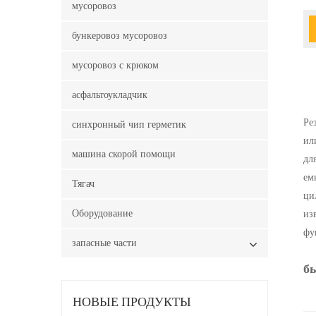
мусоровоз
бункеровоз мусоровоз
мусоровоз с крюком
асфальтоукладчик
Ре
синхронный чип герметик
ил
машина скорой помощи
дл
ем
Тягач
ци
Оборудование
из
фу
запасные части
б
НОВЫЕ ПРОДУКТЫ