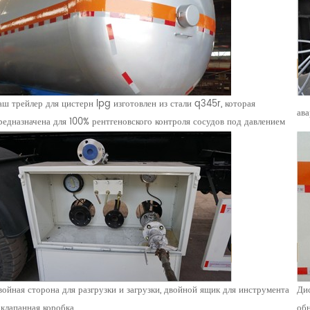
аш трейлер для цистерн lpg изготовлен из стали q345r, которая
ава
редназначена для 100% рентгеновского контроля сосудов под давлением
войная сторона для разгрузки и загрузки, двойной ящик для инструмента
Дис
 клапанная коробка
обн