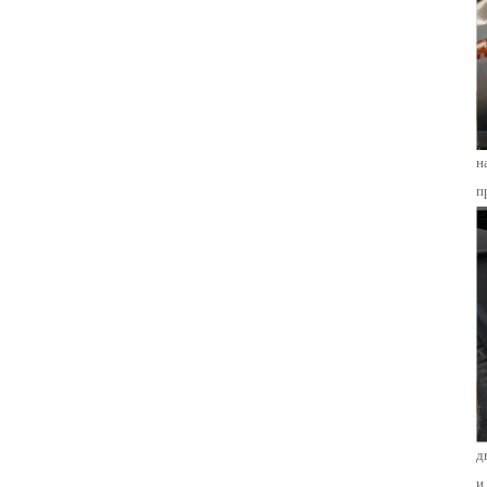
н
п
д
и