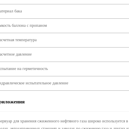
атериал бака
мкость баллона с пропаном
асчетная температура
асчетное давление
спытание на герметичность
идравлическое испытательное давление
риложения
зервуар для хранения сжиженного нефтяного газа широко используется в
водах, автозаправочных станциях и заводах по сжижению газа и других к