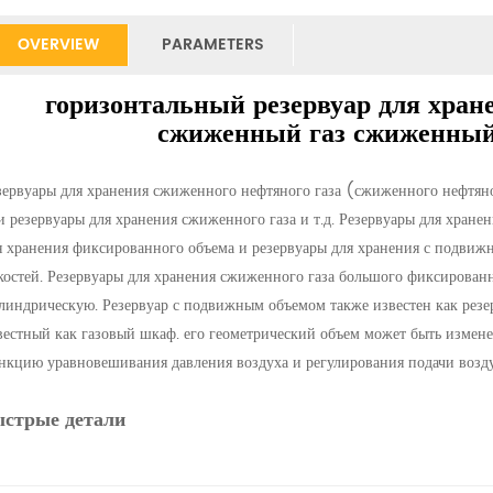
OVERVIEW
PARAMETERS
горизонтальный резервуар для хран
сжиженный газ сжиженный 
зервуары для хранения сжиженного нефтяного газа (сжиженного нефтяног
и резервуары для хранения сжиженного газа и т.д. Резервуары для хране
я хранения фиксированного объема и резервуары для хранения с подвиж
костей. Резервуары для хранения сжиженного газа большого фиксирован
линдрическую. Резервуар с подвижным объемом также известен как резер
вестный как газовый шкаф. его геометрический объем может быть изменен
нкцию уравновешивания давления воздуха и регулирования подачи возду
ыстрые детали