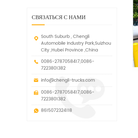
дорожно-спасательный
малых грузов, легковых
быстро убирается, отказ,
автомобиль. у него много
автомобилей и других
нелегальные и другие
функций, таких как подъем,
специальных транспортных
СВЯЗАТЬСЯ С НАМИ
транспортные средства.
вытягивание и подъем тяги.
средств, которые допускаются
в рамках технических
параметров этого вида
South Suburb , Chengli
Automobile Industry Park,Suizhou
City ,Hubei Province ,China
0086-2787058417,0086-
7223801382
info@chengli-trucks.com
0086-2787058417,0086-
7223801382
8615072324118