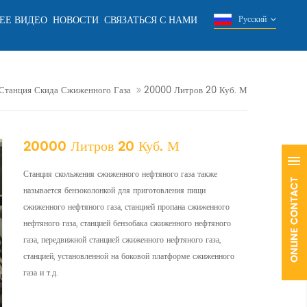
ЕЕ ВИДЕО
НОВОСТИ
СВЯЗАТЬСЯ С НАМИ
Русский
Станция Скида Сжиженного Газа
20000 Литров 20 Куб. М
20000 Литров 20 Куб. М
Станция скольжения сжиженного нефтяного газа также
называется бензоколонкой для приготовления пищи
сжиженного нефтяного газа, станцией пропана сжиженного
нефтяного газа, станцией бензобака сжиженного нефтяного
газа, передвижной станцией сжиженного нефтяного газа,
станцией, установленной на боковой платформе сжиженного
газа и т.д.