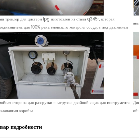
аш трейлер для цистерн lpg изготовлен из стали q345r, которая
ава
редназначена для 100% рентгеновского контроля сосудов под давлением
войная сторона для разгрузки и загрузки, двойной ящик для инструмента
Дис
 клапанная коробка
обн
овар
подробности