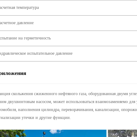
асчетная температура
асчетное давление
спытание на герметичность
идравлическое испытательное давление
риложения
анция скольжения сжиженного нефтяного газа, оборудованная двумя угл
ним двухвинтовым насосом, может использоваться взаимозаменяемо для 
томобиля, наполнения цилиндра, переворачивания, канализации, опорожн
гнализации утечки и другие функции.