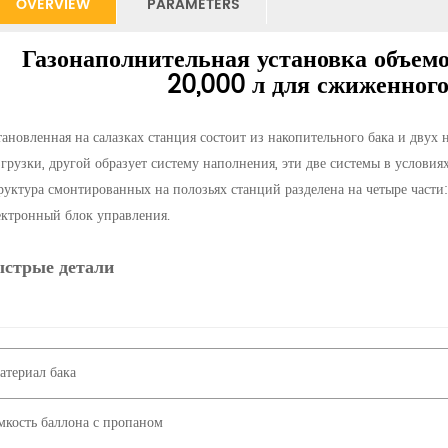
OVERVIEW
PARAMETERS
Газонаполнительная установка объем
20,000 л для сжиженного
тановленная на салазках станция состоит из накопительного бака и двух н
згрузки, другой образует систему наполнения, эти две системы в условия
руктура смонтированных на полозьях станций разделена на четыре части: 
ектронный блок управления.
ыстрые детали
атериал бака
мкость баллона с пропаном