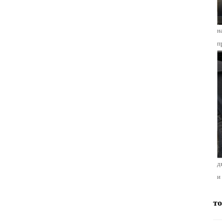
н
п
д
и
т