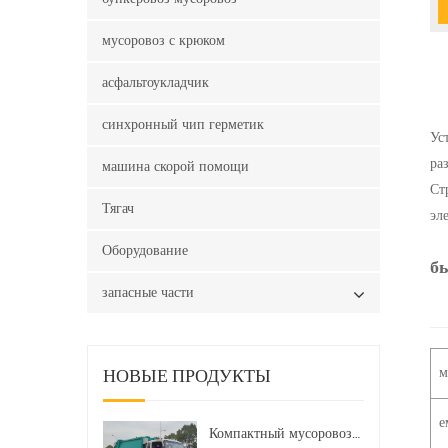
мусоровоз с крюком
асфальтоукладчик
синхронный чип герметик
Ус
ра
машина скорой помощи
Ст
Тягач
эл
Оборудование
б
запасные части
м
НОВЫЕ ПРОДУКТЫ
е
Компактный мусоровоз HOWO LHD 4x2 160 л.с. 12 куб. м