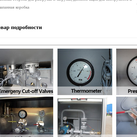
лапанная коробка
овар
подробности