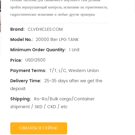
газовые баллоны для сжиженного нефтяного газа должны
пройти неразрушающий контроль, испытание на герметичность,
гидростатическое испытание и любые другие проверки.
CLVEHICLES.COM
Brand:
20000 liter LPG TANK
Model No.:
1 Unit
Minimum Order Quantity:
USD12600
Price:
T/T, L/C, Western Union
Payment Terms:
25~35 days after we get the
Delivery Time:
deposit
Ro-Ro/Bulk cargo/Container
Shipping:
shipment / SKD / CKD / etc
СВЯЗАТЬСЯ СЕЙЧАС