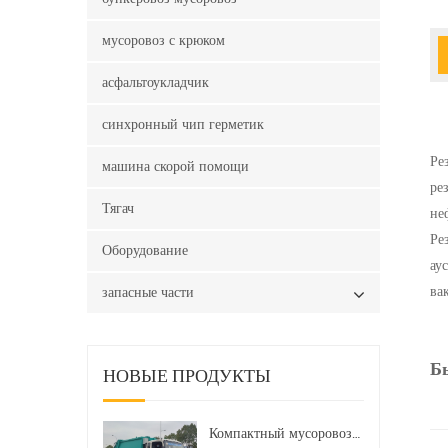
мусоровоз с крюком
асфальтоукладчик
синхронный чип герметик
Ре
машина скорой помощи
ре
Тягач
не
Ре
Оборудование
ау
ва
запасные части
Б
НОВЫЕ ПРОДУКТЫ
Компактный мусоровоз HOWO LHD 4x2 160 л.с. 12 куб. м