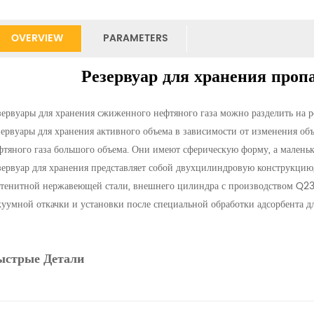
OVERVIEW
PARAMETERS
Резервуар для хранения проп
зервуары для хранения сжиженного нефтяного газа можно разделить на р
зервуары для хранения активного объема в зависимости от изменения об
фтяного газа большого объема. Они имеют сферическую форму, а малень
зервуар для хранения представляет собой двухцилиндровую конструкцию,
стенитной нержавеющей стали, внешнего цилиндра с производством Q23
куумной откачки и установки после специальной обработки адсорбента д
ыстрые Детали