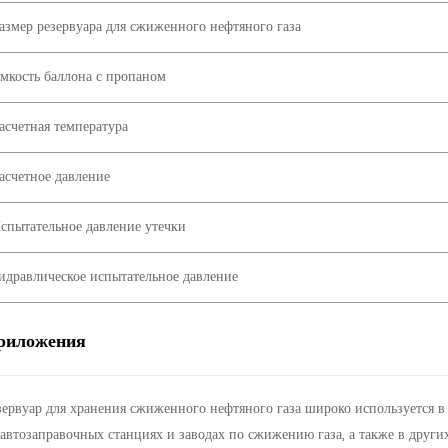
азмер резервуара для сжиженного нефтяного газа
мкость баллона с пропаном
асчетная температура
асчетное давление
спытательное давление утечки
идравлическое испытательное давление
риложения
зервуар для хранения сжиженного нефтяного газа широко используется в
 автозаправочных станциях и заводах по сжижению газа, а также в други