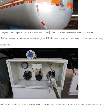
рицеп-цистерна для сжиженного нефтяного газа изготовлен из стали
345R, которая предназначена для 100% рентгеновского контроля сосуда под
авлением.
войная сторона для разгрузки и загрузки, двойной ящик для инструмента и