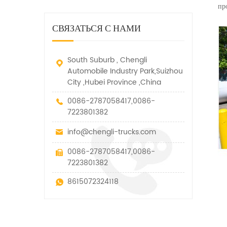
дорожно-спасательный
малых грузов, легковых
пр
быстро убирается, отказ,
автомобиль. у него много
автомобилей и других
нелегальные и другие
функций, таких как подъем,
специальных транспортных
СВЯЗАТЬСЯ С НАМИ
транспортные средства.
вытягивание и подъем тяги.
средств, которые допускаются
в рамках технических
параметров этого вида
South Suburb , Chengli
Automobile Industry Park,Suizhou
City ,Hubei Province ,China
0086-2787058417,0086-
7223801382
info@chengli-trucks.com
0086-2787058417,0086-
7223801382
8615072324118