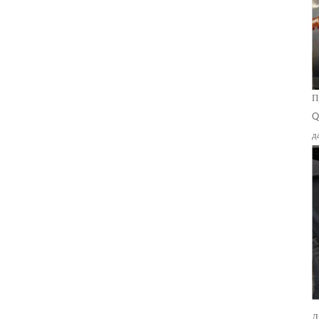
П
Q
д
Д